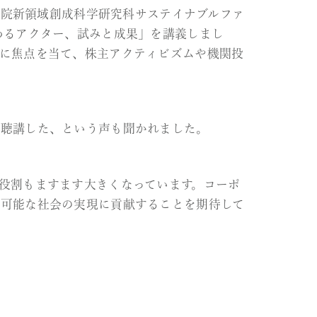
ンス・スクールにて講義
野 瑞季は、東京大学大学院新領域創成科学研
候変動イニシアチブに関わるアクター、試みと
利セクターが果たす役割に焦点を当て、株主ア
、解説いたしました。
内容であり大変興味深く聴講した、という声も
非営利セクターが果たす役割もますます大きく