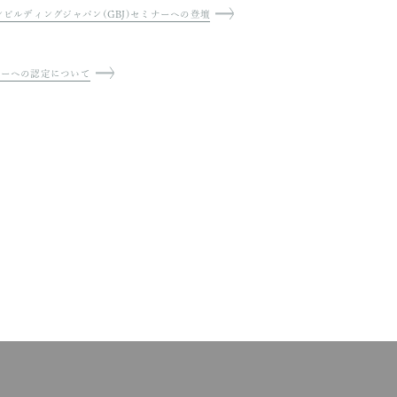
貝原取締役 代表執行役副社長と対話を実施
し中間試案に対するパブリックコメント
SGを接続：グリーンビルディングジャパン(GBJ)セミナーへの登壇
ーションプロバイダーへの認定について