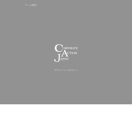
一般社団法人 コーポレート・アクシ
〒105-6415 東京都港区虎ノ門1丁目17番1号 
© 2026 CORPORATE ACTION 
ホーム
事業概要
アプローチ
企業エンゲージメント
機関投資家エンゲージメント
政策エンゲージメント