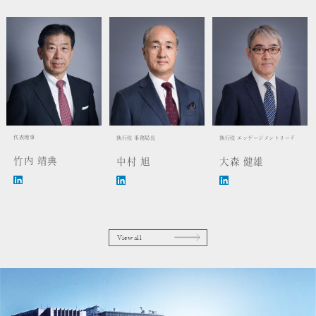
代表理事
執行役 事務局長
執行役 エンゲージメントリード
竹内 靖典
中村 旭
大森 健雄
View all