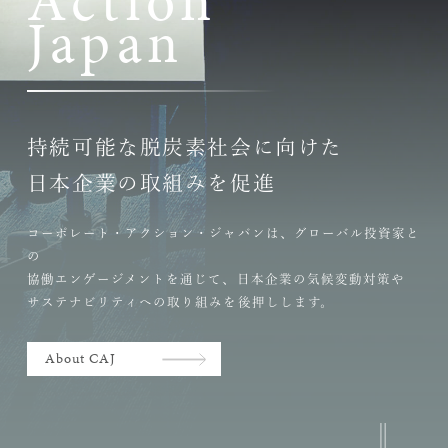
A
c
t
i
o
n
J
a
p
a
n
持続可能な脱炭素社会に向けた
日本企業の取組みを促進
コーポレート・アクション・ジャパンは、グローバル投資家と
の
協働エンゲージメントを通じて、日本企業の気候変動対策や
サステナビリティへの取り組みを後押しします。
About CAJ