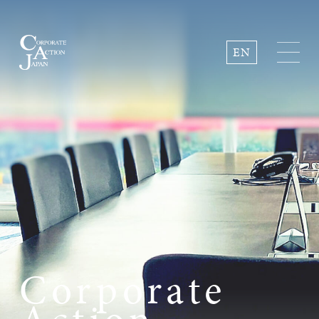
EN
C
o
r
p
o
r
a
t
e