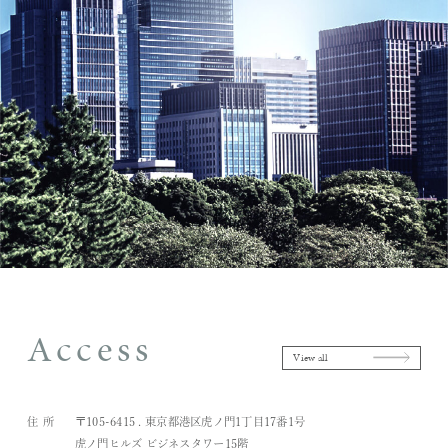
Access
View all
住所
〒105-6415 . 東京都港区虎ノ門1丁目17番1号
虎ノ門ヒルズ ビジネスタワー15階