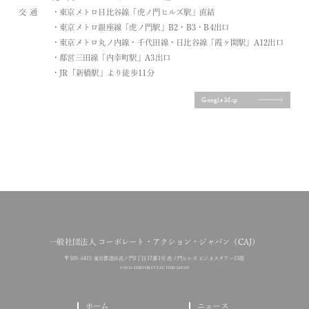
交通
・東京メトロ日比谷線「虎ノ門ヒルズ駅」直結
・東京メトロ銀座線「虎ノ門駅」B2・B3・B4出口
・東京メトロ丸ノ内線・千代田線・日比谷線「霞ヶ関駅」A12出口
・都営三田線「内幸町駅」A3出口
・JR「新橋駅」より徒歩11分
Google Map
一般社団法人 コーポレート・アクション・ジャパン（CAJ）
〒105-6415 東京都港区虎ノ門1丁目17番1号 虎ノ門ヒルズ ビジネスタワー15階
© 2026 CORPORATE ACTION JAPAN
ホーム
ニュース