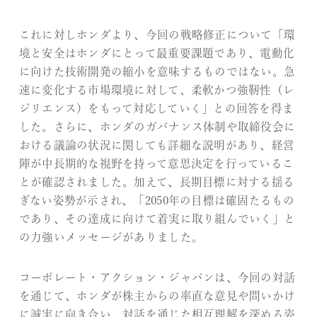
これに対しホンダより、今回の戦略修正について「環
境と安全はホンダにとって最重要課題であり、電動化
に向けた技術開発の縮小を意味するものではない。急
速に変化する市場環境に対して、柔軟かつ強靭性（レ
ジリエンス）をもって対応していく」との回答を得ま
した。さらに、ホンダのガバナンス体制や取締役会に
おける議論の状況に関しても詳細な説明があり、経営
陣が中長期的な視野を持って意思決定を行っているこ
とが確認されました。加えて、長期目標に対する揺る
ぎない姿勢が示され、「2050年の目標は確固たるもの
であり、その達成に向けて着実に取り組んでいく」と
の力強いメッセージがありました。
コーポレート・アクション・ジャパンは、今回の対話
を通じて、ホンダが株主からの率直な意見や問いかけ
に誠実に向き合い、対話を通じた相互理解を深める姿