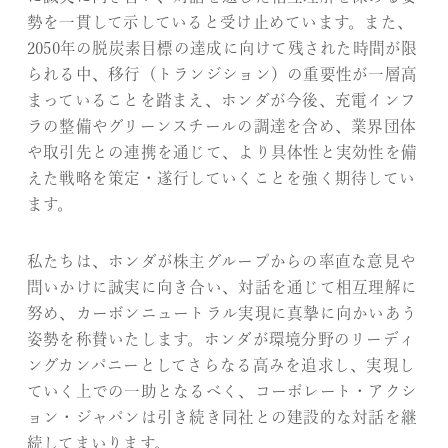
勢を一貫して示していると受け止めています。また、
2050年の脱炭素目標の達成に向けて残された時間が限
られる中、移行（トランジション）の重要性が一層高
まっていることを踏まえ、ホンダが今後、充電インフ
ラの整備やグリーンスチールの調達を含め、業界団体
や取引先との連携を通じて、より具体性と実効性を備
えた戦略を策定・遂行していくことを強く期待してい
ます。
私たちは、ホンダが株主グループからの率直な意見や
問いかけに誠実に向き合い、対話を通じて相互理解に
努め、カーボンニュートラル実現に真摯に向かいあう
姿勢を称賛いたします。ホンダが環境分野のリーディ
ングカンパニーとしてさらなる高みを追求し、実現し
ていく上での一助となるべく、コーポレート・アクシ
ョン・ジャパンは引き続き同社との建設的な対話を継
続してまいります。