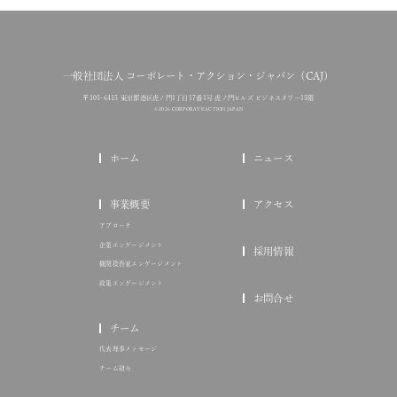
一般社団法人 コーポレート・アクション・ジャパン（CAJ）
〒105-6415 東京都港区虎ノ門1丁目17番1号 虎ノ門ヒルズ ビジネスタワー15階
© 2026 CORPORATE ACTION JAPAN
ホーム
ニュース
事業概要
アクセス
アプローチ
企業エンゲージメント
採用情報
機関投資家エンゲージメント
政策エンゲージメント
お問合せ
チーム
代表理事メッセージ
チーム紹介