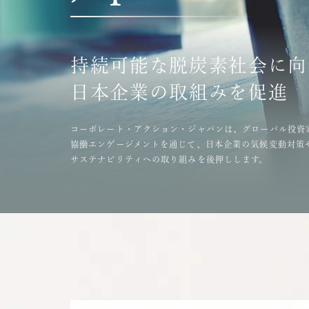
A
c
t
i
o
n
J
a
p
a
n
持続可能な脱炭素
日本企業の取組み
コーポレート・アクション・ジャパンは、
協働エンゲージメントを通じて、日本企業
サステナビリティへの取り組みを後押しし