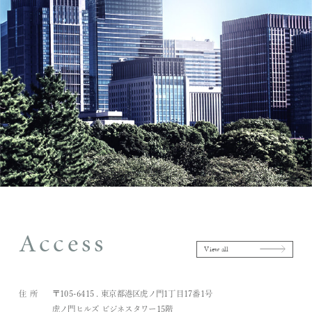
Access
View all
住所
〒105-6415 . 東京都港区虎ノ門1丁目17番1号
虎ノ門ヒルズ ビジネスタワー15階