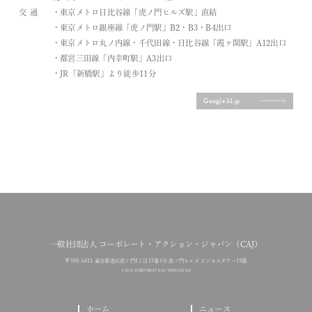
交通
・東京メトロ日比谷線「虎ノ門ヒルズ駅」直結
・東京メトロ銀座線「虎ノ門駅」B2・B3・B4出口
・東京メトロ丸ノ内線・千代田線・日比谷線「霞ヶ関駅」A12出口
・都営三田線「内幸町駅」A3出口
・JR「新橋駅」より徒歩11分
Google Map
一般社団法人 コーポレート・アクション・ジャパン（CAJ）
〒105-6415 東京都港区虎ノ門1丁目17番1号 虎ノ門ヒルズ ビジネスタワー15階
© 2026 CORPORATE ACTION JAPAN
ホーム
ニュース