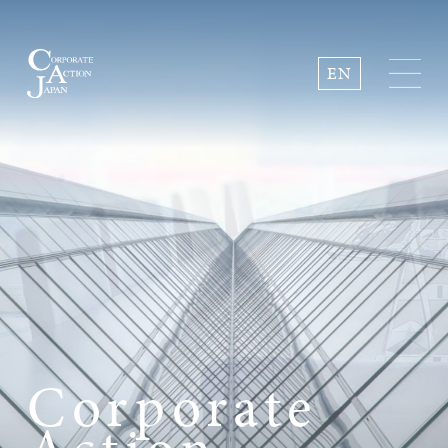
EN
C
o
r
p
o
r
a
t
e