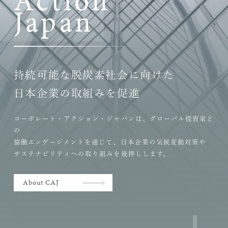
A
c
t
i
o
n
J
a
p
a
n
持続可能な脱炭素社会に向けた
日本企業の取組みを促進
コーポレート・アクション・ジャパンは、グローバル投資家と
の
協働エンゲージメントを通じて、日本企業の気候変動対策や
サステナビリティへの取り組みを後押しします。
About CAJ