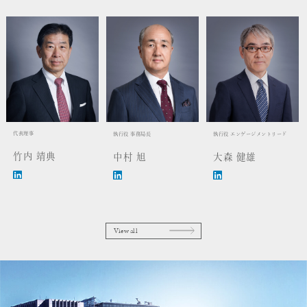
代表理事
執行役 事務局長
執行役 エンゲージメントリード
竹内 靖典
中村 旭
大森 健雄
View all