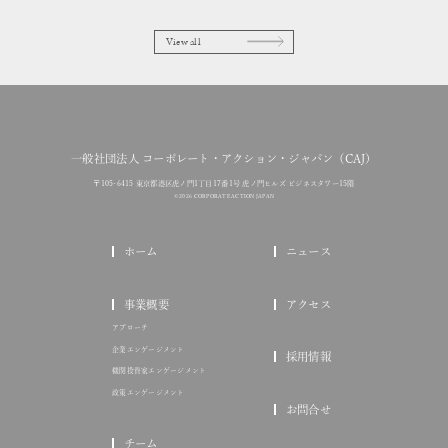
View all
一般社団法人 コーポレート・アクション・ジャパン（CAJ）
〒105-6415 東京都港区虎ノ門1丁目17番1号 虎ノ門ヒルズ ビジネスタワー15階
© 2026 CORPORATE ACTION JAPAN
ホーム
ニュース
事業概要
アクセス
アプローチ
企業エンゲージメント
採用情報
機関投資家エンゲージメント
政策エンゲージメント
お問合せ
チーム