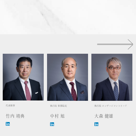
代表理事
執行役 事務局長
執行役 エンゲージメントリード
竹内 靖典
中村 旭
大森 健雄