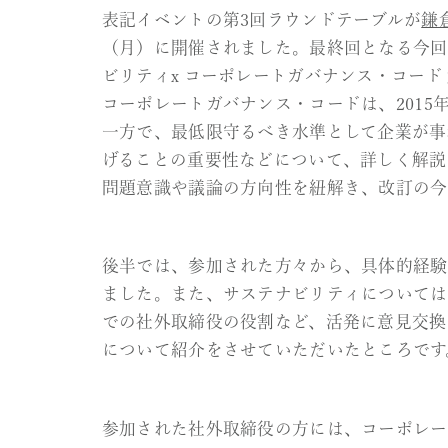
第３回 社外取締
表記イベントの第3回ラウンドテ
（月）に開催されました。最終
ビリティx コーポレートガバナ
コーポレートガバナンス・コード
一方で、最低限守るべき水準と
げることの重要性などについて
問題意識や議論の方向性を紐解
後半では、参加された方々から