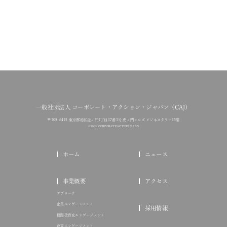
一般社団法人 コーポレート・アクション・ジャパン（CAJ）
〒105-6415 東京都港区虎ノ門1丁目17番1号 虎ノ門ヒルズ ビジネスタワー15階
© 2026 CORPORATE ACTION JAPAN
ホーム
ニュース
事業概要
アクセス
アプローチ
企業エンゲージメント
採用情報
機関投資家エンゲージメント
政策エンゲージメント